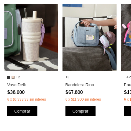
+2
+3
4 c
Vaso Delfi
Bandolera Rina
Pou
$38.000
$67.800
$1
6
x
$6.333,33
sin interés
6
x
$11.300
sin interés
6
x
Comprar
Comprar