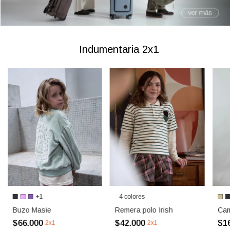
Indumentaria 2x1
+1
4 colores
Buzo Masie
Remera polo Irish
Cam
$66.000
$42.000
$1
2x1
2x1