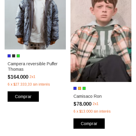
Campera reversible Puffer
Thomas
$164.000
2x1
6
x
$27.333,33
sin interés
Camisaco Ron
Comprar
$78.000
2x1
6
x
$13.000
sin interés
Comprar