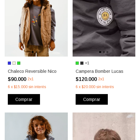
+1
Chaleco Reversible Nico
Campera Bomber Lucas
$90.000
$120.000
2x1
2x1
6
x
$15.000
sin interés
6
x
$20.000
sin interés
Comprar
Comprar