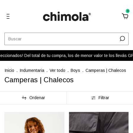
0
cionados! Del total de tu compra, los de menor valor te los llevás GR
Inicio
.
Indumentaria
.
Ver todo
.
Boys
.
Camperas | Chalecos
Camperas | Chalecos
Ordenar
Filtrar