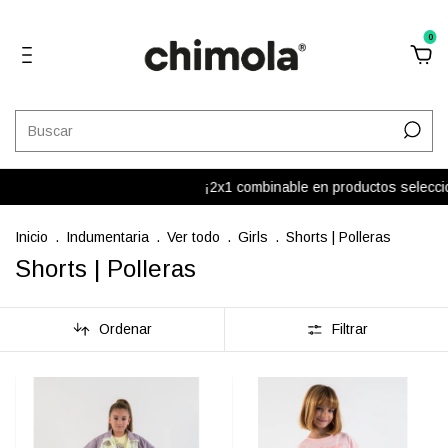
0
¡2x1 combinable en productos selecciona
Inicio
.
Indumentaria
.
Ver todo
.
Girls
.
Shorts | Polleras
Shorts | Polleras
Ordenar
Filtrar