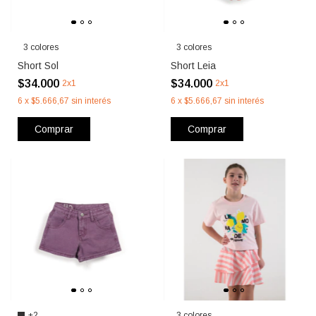
3 colores
3 colores
Short Sol
Short Leia
$34.000
$34.000
2x1
2x1
6
x
$5.666,67
sin interés
6
x
$5.666,67
sin interés
Comprar
Comprar
+2
3 colores