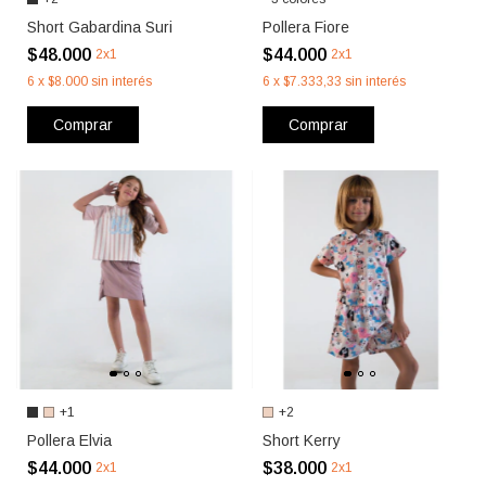
Short Gabardina Suri
Pollera Fiore
$48.000
$44.000
2x1
2x1
6
x
$8.000
sin interés
6
x
$7.333,33
sin interés
Comprar
Comprar
+1
+2
Pollera Elvia
Short Kerry
$44.000
$38.000
2x1
2x1