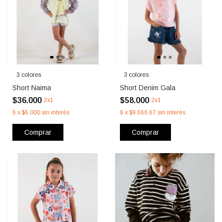
3 colores
3 colores
Short Naima
Short Denim Gala
$36.000
$58.000
2x1
2x1
6
x
$6.000
sin interés
6
x
$9.666,67
sin interés
Comprar
Comprar