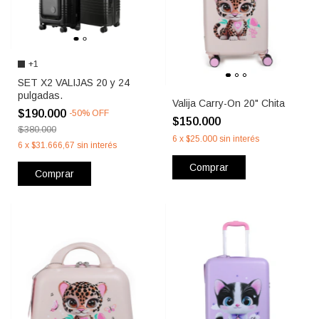
+1
SET X2 VALIJAS 20 y 24
pulgadas.
Valija Carry-On 20" Chita
$190.000
-
50
%
OFF
$150.000
$380.000
6
x
$25.000
sin interés
6
x
$31.666,67
sin interés
Comprar
Comprar