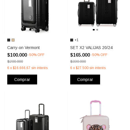
+1
Carry-on Vermont
SET X2 VALIJAS 20/24
$100.000
$165.000
-
50
%
OFF
-
50
%
OFF
$200.000
$330.000
6
x
$16.666,67
sin interés
6
x
$27.500
sin interés
Comprar
Comprar