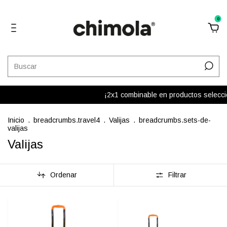
0
¡2x1 combinable en productos seleccionado
Inicio
.
breadcrumbs.travel4
.
Valijas
.
breadcrumbs.sets-de-
valijas
Valijas
Ordenar
Filtrar