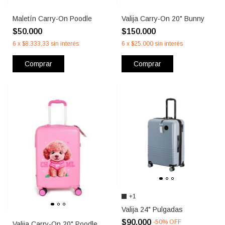
Maletín Carry-On Poodle
Valija Carry-On 20" Bunny
$50.000
$150.000
6
x
$8.333,33
sin interés
6
x
$25.000
sin interés
Comprar
Comprar
+1
Valija 24" Pulgadas
$90.000
-
50
%
OFF
Valija Carry-On 20" Poodle