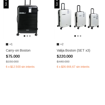
Sin stock
Sin stock
+1
+2
Carry-on Boston
Valija Boston (SET x3)
$75.000
$220.000
$150.000
$440.000
6
x
$12.500
sin interés
6
x
$36.666,67
sin interés