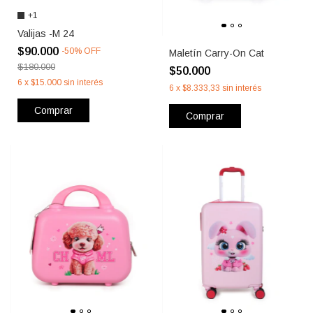
+1
Valijas -M 24
$90.000
-
50
%
OFF
Maletín Carry-On Cat
$180.000
$50.000
6
x
$15.000
sin interés
6
x
$8.333,33
sin interés
Comprar
Comprar