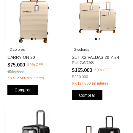
2 colores
2 colores
CARRY-ON 20
SET X2 VALIJAS 20 Y 24
PULGADAS
$75.000
-
50
%
OFF
$165.000
-
50
%
OFF
$150.000
$330.000
6
x
$12.500
sin interés
6
x
$27.500
sin interés
Comprar
Comprar