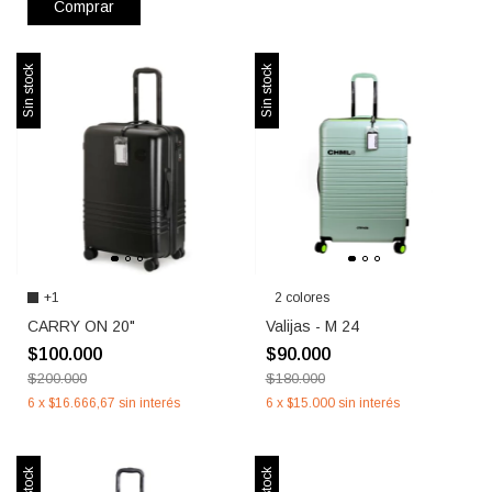
Comprar
Sin stock
Sin stock
+1
2 colores
CARRY ON 20"
Valijas - M 24
$100.000
$90.000
$200.000
$180.000
6
x
$16.666,67
sin interés
6
x
$15.000
sin interés