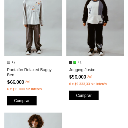
+2
+1
Pantalón Relaxed Baggy
Jogging Justin
Ben
$56.000
2x1
$66.000
2x1
6
x
$9.333,33
sin interés
6
x
$11.000
sin interés
Comprar
Comprar