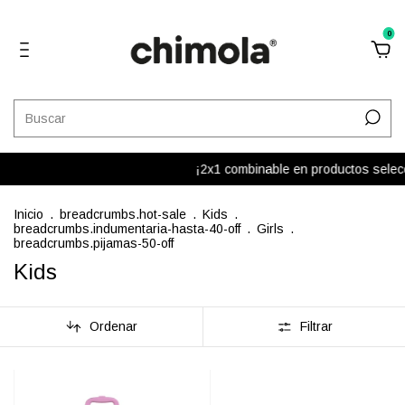
0
¡2x1 combinable en productos seleccio
Inicio
.
breadcrumbs.hot-sale
.
Kids
.
breadcrumbs.indumentaria-hasta-40-off
.
Girls
.
breadcrumbs.pijamas-50-off
Kids
Ordenar
Filtrar