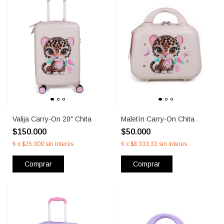
Valija Carry-On 20" Chita
Maletín Carry-On Chita
$150.000
$50.000
6
x
$25.000
sin interés
6
x
$8.333,33
sin interés
Comprar
Comprar